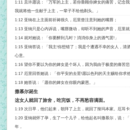
1:11 且许愿说：「万军的上主，若你垂顾你婢女的痛苦，记念
我就将他一生献于上主，一辈子不给他剃头。」
1:12 亚纳在上主面前祈祷很久，厄里曾注意到她的嘴唇；
1:13 亚纳只是心内诉说，嘴唇微动，却听不到她的声音，厄里
1:14 就对她说：「你要醉到几时﹖消消你身上的酒气罢!」
1:15 亚纳答说：「我主!你想错了；我是个遭遇不幸的女人，
心意。
1:16 望你不要以为你的婢女是个坏人，因为我由于极度的痛苦
1:17 厄里回答她说：「你平安的去罢!愿以色列的天主赐给你求
1:18 她答说：「愿你的婢女在你眼内蒙恩。」
撒慕尔诞生
这女人就回了旅舍，吃完饭，不再愁容满面。
1:19 次日早，他们起来，朝拜了上主，就回了辣玛本家。厄耳
1:20 亚纳就怀了孕，生了一个儿子，给他起名叫撒慕尔，说：
年，