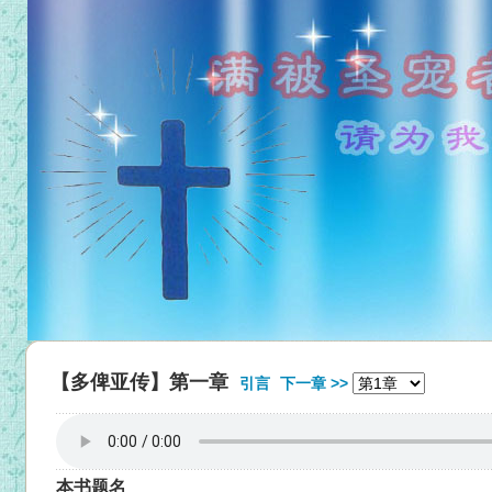
【多俾亚传】第一章
引言
下一章 >>
本书题名