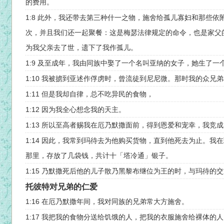
的费用。
1:8 此外，我还带去第三种什一之物，施舍给孤儿寡妇和那些
次，并且我们还一起聚餐：这是梅瑟法律规定的命令，也是家父
为我父亲去了世，遗下了我作孤儿。
1:9 及至成年，我由同族中娶了一个名叫亚纳的女子，她生了
1:10 我被掳到亚述作俘虏时，曾流徒到尼尼微。那时我的众兄
1:11 但是我却自律，总不吃异民的食物，
1:12 因为我全心想念我的天主。
1:13 所以至高者赐我在厄乃默撒面前，得到恩爱和宠幸，我竞
1:14 因此，我常到玛待去为他购买货物，直到他死去为止。我
那里，存放了几袋钱，共计十「塔冷通」银子。
1:15 乃默撒死后他的儿子散乃黑黎布继位为王的时，与玛待的
托彼特对兄弟的仁爱
1:16 在厄乃默撒年间，我对同族的兄弟常大方施舍。
1:17 我把我的食物分送给饥饿的人，把我的衣服施舍给裸体的