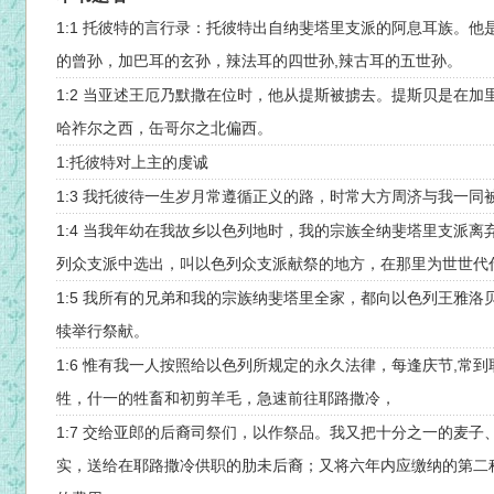
1:1 托彼特的言行录：托彼特出自纳斐塔里支派的阿息耳族。
的曾孙，加巴耳的玄孙，辣法耳的四世孙,辣古耳的五世孙。
1:2 当亚述王厄乃默撒在位时，他从提斯被掳去。提斯贝是在
哈祚尔之西，缶哥尔之北偏西。
1:托彼特对上主的虔诚
1:3 我托彼待一生岁月常遵循正义的路，时常大方周济与我一
1:4 当我年幼在我故乡以色列地时，我的宗族全纳斐塔里支派
列众支派中选出，叫以色列众支派献祭的地方，在那里为世世代
1:5 我所有的兄弟和我的宗族纳斐塔里全家，都向以色列王雅
犊举行祭献。
1:6 惟有我一人按照给以色列所规定的永久法律，每逢庆节,常
牲，什一的牲畜和初剪羊毛，急速前往耶路撒冷，
1:7 交给亚郎的后裔司祭们，以作祭品。我又把十分之一的麦子
实，送给在耶路撒冷供职的肋未后裔；又将六年内应缴纳的第二