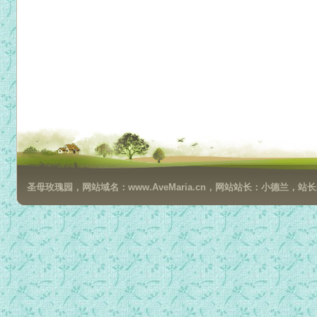
圣母玫瑰园，网站域名：www.AveMaria.cn，网站站长：小德兰，站长邮箱：da