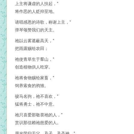
上主将谦虚的人扶起，*
将作恶的人贬抑至地。
请唱感恩的诗歌，称谢上主，*
弹琴颂赞我们的天主。
祂以云雾遮蔽高天，*
把雨露赐给农田；
祂使青草生于羣山，*
创造植物供人吃穿。
祂将食物赐给家畜，*
饲养索食的鸦雏。
骏马名驹，祂不喜欢，*
猛将勇士，祂不中意。
祂只喜爱那敬畏祂的人，*
赏识那信赖祂慈爱的人。
愿光荣归于父、及子、及圣神。*