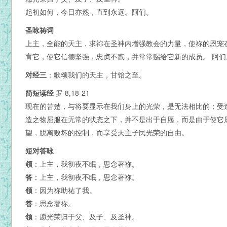
起初如何，今日亦然，直到永远。阿们。
圣咏祷词
上主，全能的天主，求祢在圣神内增强教会的力量，使祢的恩宠
育它，使它信德坚强，忠贞不贰，并常常赐给它新的成员。 阿们
对经三
：歌颂我们的天主，甘饴之至。
简短读经
罗 8,18-21
现在的苦楚，与将要显示在我们身上的光荣，是无法相比的；受
造之物屈服在无常的状态之下，并不是出于自愿，而是由于使它
望，脱离败坏的控制，而享受天主子民光荣的自由。
短对答咏
领
：上主，我彻夜不眠，思念著祢。
答
：上主，我彻夜不眠，思念著祢。
领
：因为祢助祐了我。
答
：思念著祢。
领
：愿光荣归于父、及子、及圣神。