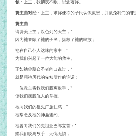
领
：上主，我彻夜不眠，思念著祢。
赞主曲对经
：上主，求祢使祢的子民认识救恩，并赦免我们的罪
赞主曲
请赞美上主，以色列的天主，*
因为祂眷顾了祂的子民，拯救了祂的民族；
祂在自己仆人达味的家中，*
为我们兴起了一位大能的救主。
正如祂曾藉众圣者的口说过，*
就是藉祂历代的先知所作的许诺：
一位救主将救我们脱离敌手，*
使我们摆脱仇人的掌握。
祂向我们的祖先广施仁慈，*
祂常念及祂的神圣盟约。
祂曾向我们的先祖亚巴郎立誓：*
赐我们脱离敌手，无忧无惧，