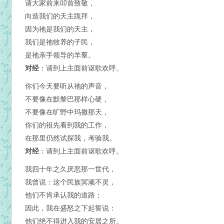
请大家前来叩首致敬，
向造我们的天主跪拜，
因为祂是我们的天主，
我们是祂牧养的子民，
是祂亲手领导的羊羣。
对经
：请到上主面前讴歌欢呼。
你们今天要听从祂的声音，
不要像在默黎巴那样心硬，
不要像在旷野中玛撒那天，
你们的祖先看到我的工作，
在那里仍然试探我，考验我。
对经
：请到上主面前讴歌欢呼。
我四十年之久厌恶那一世代，
我曾说：这个民族冥顽不灵，
他们不肯承认我的道路；
因此，我在盛怒之下起誓说：
他们绝不得进入我的安居之所。