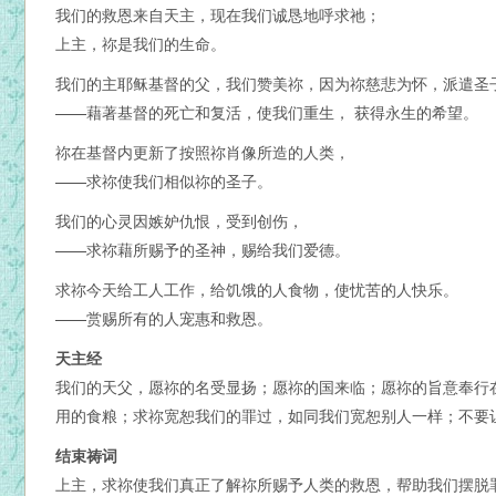
我们的救恩来自天主，现在我们诚恳地呼求祂；
上主，祢是我们的生命。
我们的主耶稣基督的父，我们赞美祢，因为祢慈悲为怀，派遣圣
——藉著基督的死亡和复活，使我们重生， 获得永生的希望。
祢在基督内更新了按照祢肖像所造的人类，
——求祢使我们相似祢的圣子。
我们的心灵因嫉妒仇恨，受到创伤，
——求祢藉所赐予的圣神，赐给我们爱德。
求祢今天给工人工作，给饥饿的人食物，使忧苦的人快乐。
——赏赐所有的人宠惠和救恩。
天主经
我们的天父，愿祢的名受显扬；愿祢的国来临；愿祢的旨意奉行
用的食粮；求祢宽恕我们的罪过，如同我们宽恕别人一样；不要
结束祷词
上主，求祢使我们真正了解祢所赐予人类的救恩，帮助我们摆脱