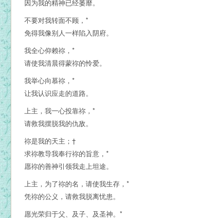
因为我的精神已经萎靡。
不要对我转面不顾，*
免得我像别人一样陷入阴府。
我全心仰赖祢，*
请使我清晨得蒙祢的怜爱。
我举心向慕祢，*
让我认识应走的道路。
上主，我一心投靠祢，*
请救我摆脱我的仇敌。
祢是我的天主；†
求祢教导我奉行祢的旨意，*
愿祢的善神引领我走上坦途。
上主，为了祢的名，请使我生存，*
凭祢的公义，请救我脱离忧患。
愿光荣归于父、及子、及圣神。*