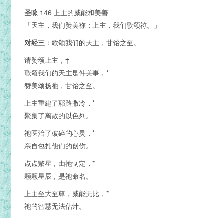
圣咏
146 上主的威能和美善
「天主，我们赞美祢；上主，我们歌颂祢。」
对经三
：歌颂我们的天主，甘饴之至。
请赞颂上主，†
歌颂我们的天主是件美事，*
赞美颂扬祂，甘饴之至。
上主重建了耶路撒冷，*
聚集了离散的以色列。
祂医治了破碎的心灵，*
亲自包扎他们的创伤。
点点繁星，由祂制定，*
颗颗星辰，是祂命名。
上主至大至尊，威能无比，*
祂的智慧无法估计。