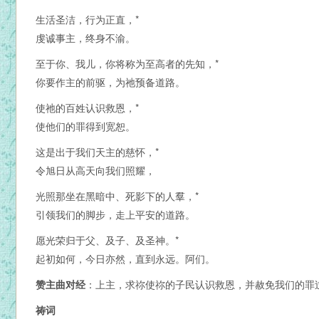
生活圣洁，行为正直，*
虔诚事主，终身不渝。
至于你、我儿，你将称为至高者的先知，*
你要作主的前驱，为祂预备道路。
使祂的百姓认识救恩，*
使他们的罪得到宽恕。
这是出于我们天主的慈怀，*
令旭日从高天向我们照耀，
光照那坐在黑暗中、死影下的人羣，*
引领我们的脚步，走上平安的道路。
愿光荣归于父、及子、及圣神。*
起初如何，今日亦然，直到永远。阿们。
赞主曲对经
：上主，求祢使祢的子民认识救恩，并赦免我们的罪
祷词