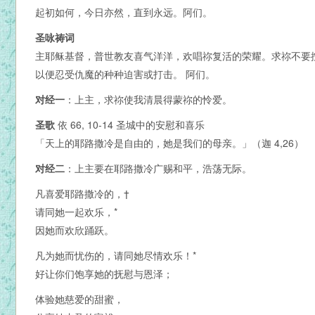
起初如何，今日亦然，直到永远。阿们。
圣咏祷词
主耶稣基督，普世教友喜气洋洋，欢唱祢复活的荣耀。求祢不要
以便忍受仇魔的种种迫害或打击。 阿们。
对经一
：上主，求祢使我清晨得蒙祢的怜爱。
圣歌
依 66, 10-14 圣城中的安慰和喜乐
「天上的耶路撒冷是自由的，她是我们的母亲。」（迦 4,26）
对经二
：上主要在耶路撒冷广赐和平，浩荡无际。
凡喜爱耶路撒冷的，†
请同她一起欢乐，*
因她而欢欣踊跃。
凡为她而忧伤的，请同她尽情欢乐！*
好让你们饱享她的抚慰与恩泽；
体验她慈爱的甜蜜，