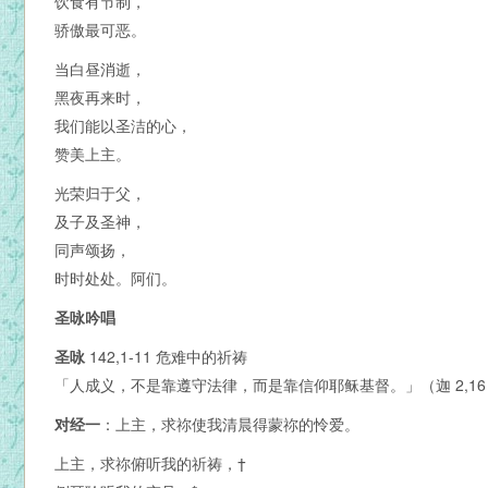
饮食有节制，
骄傲最可恶。
当白昼消逝，
黑夜再来时，
我们能以圣洁的心，
赞美上主。
光荣归于父，
及子及圣神，
同声颂扬，
时时处处。阿们。
圣咏吟唱
圣咏
142,1-11 危难中的祈祷
「人成义，不是靠遵守法律，而是靠信仰耶稣基督。」（迦 2,16
对经一
：上主，求祢使我清晨得蒙祢的怜爱。
上主，求祢俯听我的祈祷，†