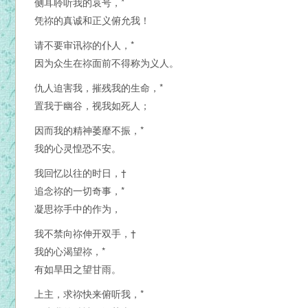
侧耳聆听我的哀号，*
凭祢的真诚和正义俯允我！
请不要审讯祢的仆人，*
因为众生在祢面前不得称为义人。
仇人迫害我，摧残我的生命，*
置我于幽谷，视我如死人；
因而我的精神萎靡不振，*
我的心灵惶恐不安。
我回忆以往的时日，†
追念祢的一切奇事，*
凝思祢手中的作为，
我不禁向祢伸开双手，†
我的心渴望祢，*
有如旱田之望甘雨。
上主，求祢快来俯听我，*