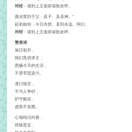
对经
：请到上主面前讴歌欢呼。
愿光荣归于父、及子、及圣神。*
起初如何，今日亦然，直到永远。阿们。
对经
：请到上主面前讴歌欢呼。
赞美诗
旭日初升，
我们恳切求主，
恩赐今天的生活，
不受罪恶染污。
谨口慎言，
不与人争吵，
护守眼目，
虚荣不贪图。
心地纯洁向善，
排除恶念，