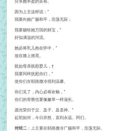
分享她丰盈的富裕。
因为上主这样说：*
我要向她广赐和平，浩荡无际；
我要赐给她万国的财宝，*
好似满溢的河流。
她必将乳儿抱在怀中，*
放在膝上摇晃。
犹如母亲抚慰婴儿，†
我要同样抚慰你们，*
使你们在耶路撒冷得到温馨。
你们见了，内心必将欢畅，*
你们的骨骼也要像嫩草一样滋长。
愿光荣归于父、及子、及圣神。*
起初如何，今日亦然，直到永远。阿们。
对经二
：上主要在耶路撒冷广赐和平，浩荡无际。