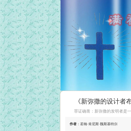
《新弥撒的设计者
罪证确凿：新弥撒的发明者是一名
作者
：若翰·肯尼斯·魏斯基特尔