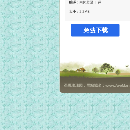
编译：
向闻若瑟 ▏译
大小：
2.2MB
圣母玫瑰园，网站域名：www.AveMaria.