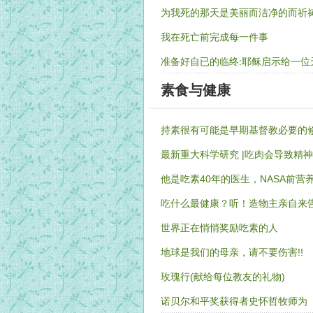
为我死的那天是美丽而洁净的而祈
我在死亡前完成每一件事
准备好自已的临终:耶稣启示给一位
素食与健康
持素很有可能是早期基督教必要的
最新重大科学研究 |吃肉会导致精
他是吃素40年的医生，NASA前
吃什么最健康？听！造物主亲自来
世界正在悄悄奖励吃素的人
地球是我们的母亲，请不要伤害!!
玫瑰行(献给每位教友的礼物)
诺贝尔和平奖获得者史怀哲牧师为