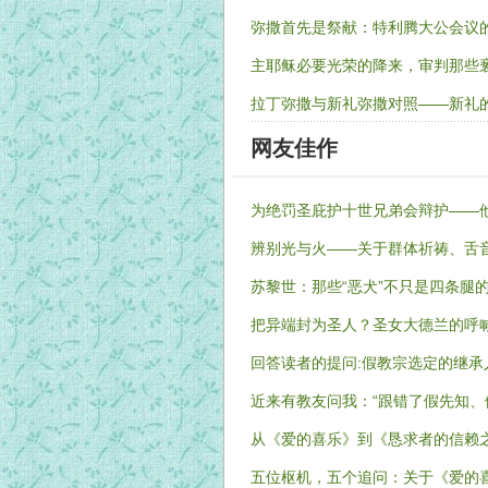
弥撒首先是祭献：特利腾大公会议
主耶稣必要光荣的降来，审判那些
拉丁弥撒与新礼弥撒对照——新礼
网友佳作
为绝罚圣庇护十世兄弟会辩护——
辨别光与火——关于群体祈祷、舌
苏黎世：那些“恶犬”不只是四条腿
把异端封为圣人？圣女大德兰的呼
回答读者的提问:假教宗选定的继承
近来有教友问我：“跟错了假先知、
从《爱的喜乐》到《恳求者的信赖
五位枢机，五个追问：关于《爱的