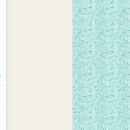
7
7
7
3
7
4
3
>
3
3
9
0