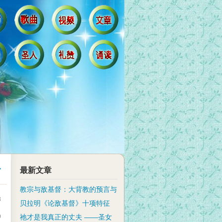
>
最新文章
教宗与敌基督：大背教的预言与
3
贝拉明《论敌基督》十项特征
9
祂才是我真正的丈夫 ——圣女