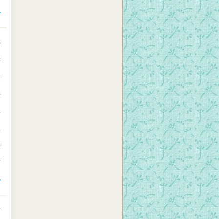
>
6
3
9
4
1
1
0
7
>
7