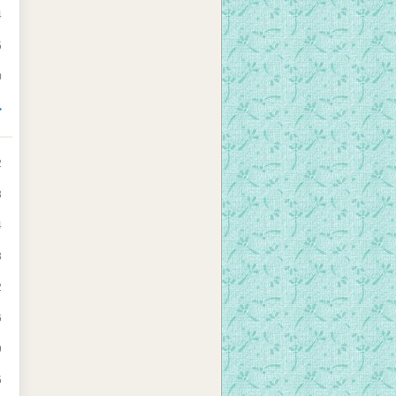
4
5
0
>
2
3
4
3
2
6
9
5