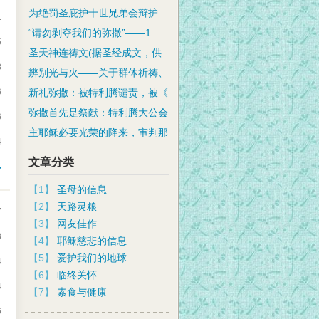
为绝罚圣庇护十世兄弟会辩护—
1
“请勿剥夺我们的弥撒”——1
5
圣天神连祷文(据圣经成文，供
8
辨别光与火——关于群体祈祷、
6
新礼弥撒：被特利腾谴责，被《
弥撒首先是祭献：特利腾大公会
6
主耶稣必要光荣的降来，审判那
4
文章分类
>
【1】
圣母的信息
【2】
天路灵粮
7
【3】
网友佳作
3
【4】
耶稣慈悲的信息
【5】
爱护我们的地球
4
【6】
临终关怀
4
【7】
素食与健康
6