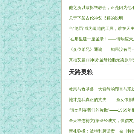
他之所以敢拆毁教会，正是因为他
关于下架古伦神父书籍的说明
当“绝罚”成为逼迫的工具，谁在天
“在那里建一座圣堂！——请响应
《众位弟兄》通谕——如果没有同一
真福艾曼丽神视:圣母始胎无染原罪
天路灵粮
教宗与敌基督：大背教的预言与现
祂才是我真正的丈夫 ——圣女依
“请勿剥夺我们的弥撒”——1969
圣天神连祷文(据圣经成文，供信友
新礼弥撒：被特利腾谴责，被《特