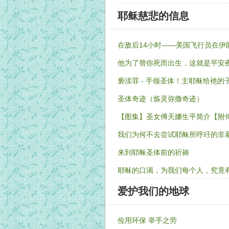
耶稣慈悲的信息
在敌后14小时——美国飞行员在伊
他为了替你死而出生，这就是平安
亵渎罪 - 手领圣体！主耶稣给衪
圣体奇迹（炼灵弥撒奇迹）
【图集】圣女傅天娜生平简介【附
我们为何不去尝试耶稣所呼吁的非
来到耶稣圣体前的祈祷
耶稣的口渴，为我们每个人，究竟
爱护我们的地球
俭用环保 举手之劳