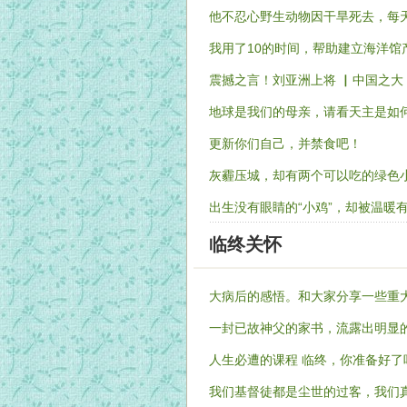
他不忍心野生动物因干旱死去，每
我用了10的时间，帮助建立海洋馆
震撼之言！刘亚洲上将 ▏中国之大
地球是我们的母亲，请看天主是如
更新你们自己，并禁食吧！
灰霾压城，却有两个可以吃的绿色
出生没有眼睛的“小鸡”，却被温暖
临终关怀
大病后的感悟。和大家分享一些重
一封已故神父的家书，流露出明显
人生必遭的课程 临终，你准备好了
我们基督徒都是尘世的过客，我们