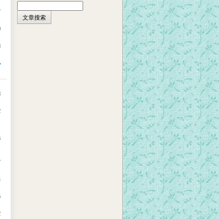
7
0
3
>
3
2
6
7
4
5
2