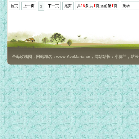
首页
上一页
下一页
尾页
共
16
条,共
1
页,当前第
1
页
跳转
1
圣母玫瑰园，网站域名：www.AveMaria.cn，网站站长：小德兰，站长邮箱：da