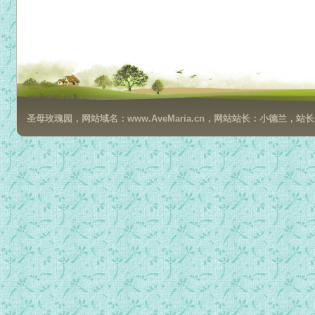
圣母玫瑰园，网站域名：www.AveMaria.cn，网站站长：小德兰，站长邮箱：da