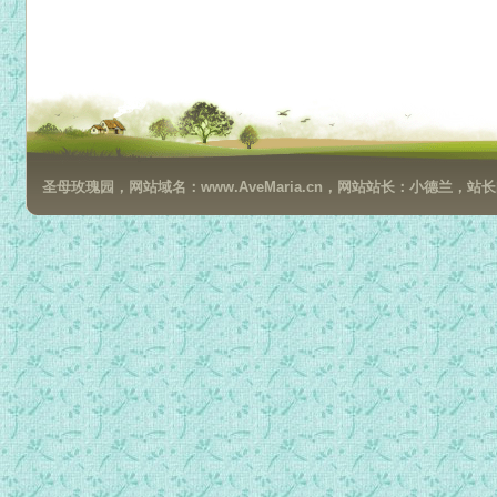
圣母玫瑰园，网站域名：www.AveMaria.cn，网站站长：小德兰，站长邮箱：da