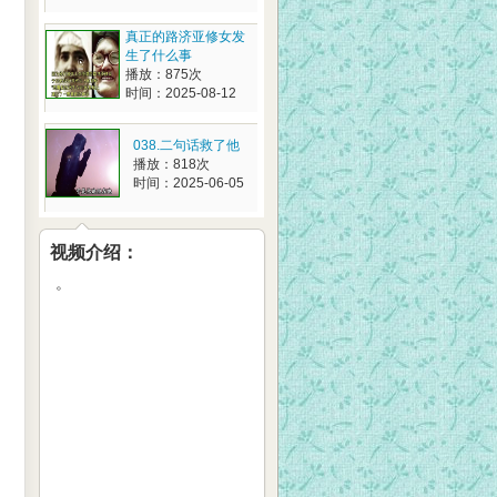
真正的路济亚修女发
生了什么事
播放：875次
时间：2025-08-12
038.二句话救了他
播放：818次
时间：2025-06-05
视频介绍：
。