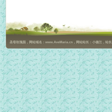
圣母玫瑰园，网站域名：www.AveMaria.cn，网站站长：小德兰，站长邮箱：da