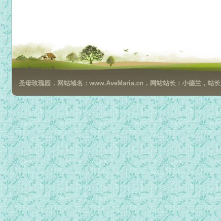
圣母玫瑰园，网站域名：www.AveMaria.cn，网站站长：小德兰，站长邮箱：da