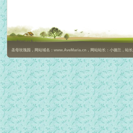
圣母玫瑰园，网站域名：www.AveMaria.cn，网站站长：小德兰，站长邮箱：da