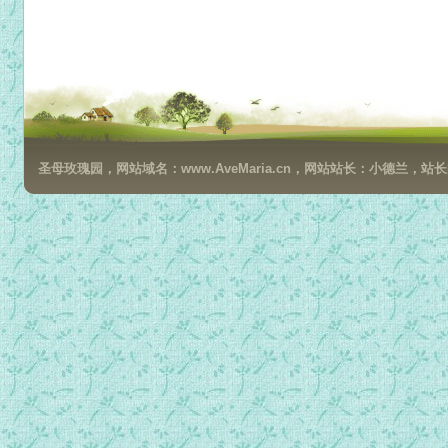
圣母玫瑰园，网站域名：www.AveMaria.cn，网站站长：小德兰，站长邮箱：da