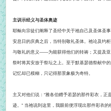
主训示经义与圣体奥迹
耶稣向宗徒们阐释了圣经中关于祂自己及圣体圣事
安息日的庆典之后，当特别敬礼圣体。祂论及约柜
与敬礼的意义——为能获得他们的转祷；又提及亚
祭时将其安放于祭坛之上。至于默基瑟德祭献中的
记忆却已模糊，只记得那景象极为奇特。
主又对他们说：“雅各伯赠予若瑟的那件彩衣，正
迹。” 当祂说到这里，我眼前便浮现出那件彩衣