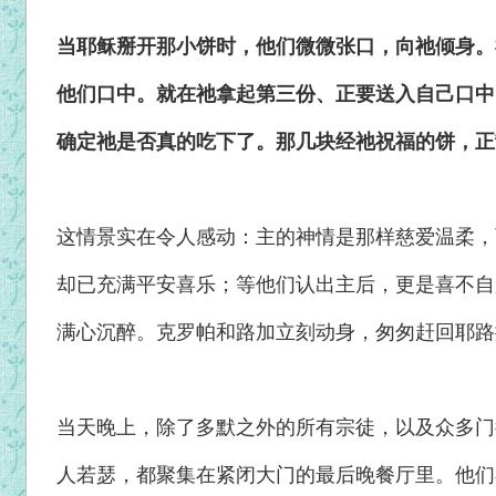
当耶稣掰开那小饼时，他们微微张口，向祂倾身。
他们口中。就在祂拿起第三份、正要送入自己口中
确定祂是否真的吃下了。那几块经祂祝福的饼，正
这情景实在令人感动：主的神情是那样慈爱温柔，
却已充满平安喜乐；等他们认出主后，更是喜不自
满心沉醉。克罗帕和路加立刻动身，匆匆赶回耶路
当天晚上，除了多默之外的所有宗徒，以及众多门
人若瑟，都聚集在紧闭大门的最后晚餐厅里。他们