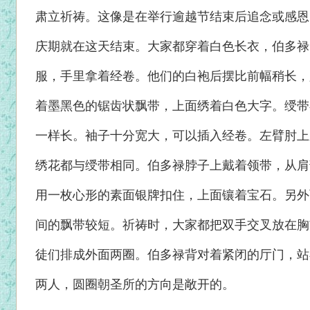
肃立祈祷。这像是在举行逾越节结束后追念或感恩
庆期就在这天结束。大家都穿着白色长衣，伯多禄
服，手里拿着经卷。他们的白袍后摆比前幅稍长，
着墨黑色的锯齿状飘带，上面绣着白色大字。绶带
一样长。袖子十分宽大，可以插入经卷。左臂肘上
绣花都与绶带相同。伯多禄脖子上戴着领带，从肩
用一枚心形的素面银牌扣住，上面镶着宝石。另外
间的飘带较短。祈祷时，大家都把双手交叉放在胸
徒们排成外面两圈。伯多禄背对着紧闭的厅门，站
两人，圆圈朝圣所的方向是敞开的。