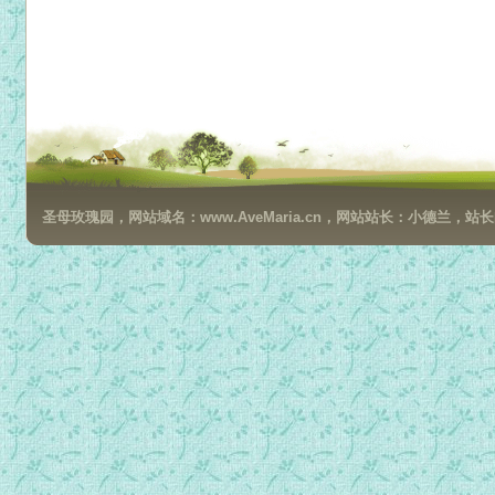
圣母玫瑰园，网站域名：www.AveMaria.cn，网站站长：小德兰，站长邮箱：da