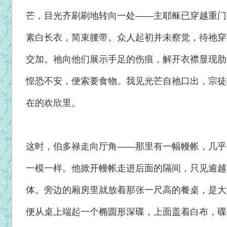
芒，目光齐刷刷地转向一处——主耶稣已穿越重门
素白长衣，简束腰带。众人起初并未察觉，待祂穿
交加。祂向他们展示手足的伤痕，解开衣襟显现肋
惶恐不安，便索要食物。我见光芒自祂口出，宗徒
在的欢欣里。
这时，伯多禄走向厅角——那里有一幅幔帐，几乎
一模一样。他掀开幔帐走进后面的隔间，只见逾越
体。旁边的厢房里就放着那张一尺高的餐桌，是大
便从桌上端起一个椭圆形深碟，上面盖着白布，碟