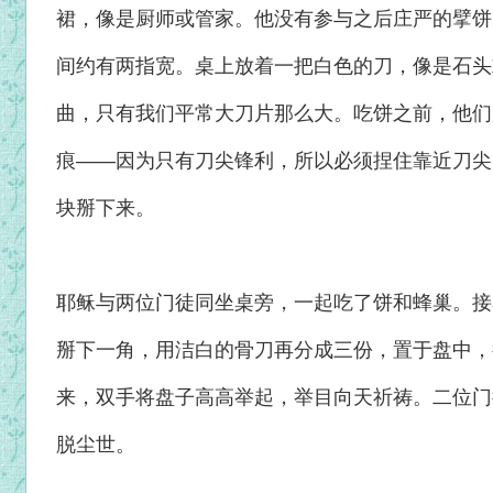
裙，像是厨师或管家。他没有参与之后庄严的擘饼
间约有两指宽。桌上放着一把白色的刀，像是石头
曲，只有我们平常大刀片那么大。吃饼之前，他们
痕——因为只有刀尖锋利，所以必须捏住靠近刀尖
块掰下来。
耶稣与两位门徒同坐桌旁，一起吃了饼和蜂巢。接
掰下一角，用洁白的骨刀再分成三份，置于盘中，
来，双手将盘子高高举起，举目向天祈祷。二位门
脱尘世。