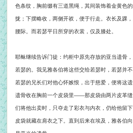
色条纹，胸前缀有三道黑绳，其间装饰着金黄色的
拢；下摆略收，两侧开衩，便于行走。衣长及踝，
腰际。而若瑟平日所穿的衣裳，仅及膝处。
耶稣继续告诉门徒：约柜中原先存放的亚当遗骨，
若瑟的。我见雅各伯将这些交给若瑟时，若瑟并不
若瑟的兄长们对他心怀嫉恨，出于慈爱，便将这遗
遗骨收在胸前一个皮袋里——那皮袋由两片皮革缝
们将他出卖时，只夺走了彩衣与内衣，仍给他留下
皮袋就藏在肩衣之下。直到后来在埃及，雅各伯向