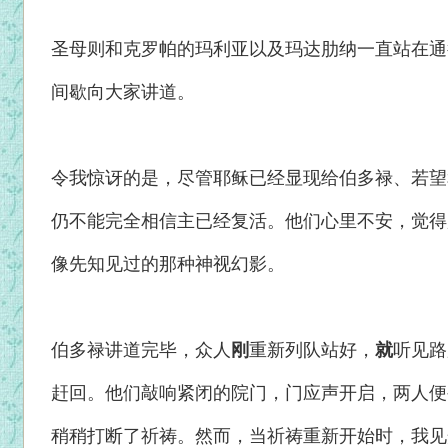
圣母则和克罗帕的玛利亚以及玛达肋纳一直站在通
间歇向大家讲道。
令我惊讶的是，尽管耶稣已经显现给伯多禄、若望
仍不能完全相信主已经复活。他们心里不安，觉得
像先知见过的那种神视幻影。
伯多禄讲道完毕，众人
刚
重新列队站好，
就
听见路
赶回。他们敲响紧闭的院门，门应声开启，两人便
稍稍打断了祈祷。然而，当祈祷重新开始时，我见