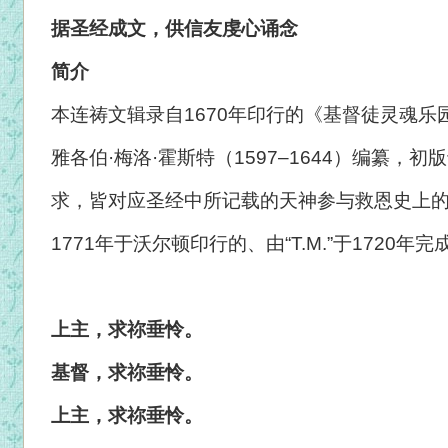
据圣经成文，供信友虔心诵念
简介
本连祷文辑录自1670年印行的《基督徒灵魂
雅各伯·梅洛·霍斯特（1597–1644）编纂，初
求，皆对应圣经中所记载的天神参与救恩史上
1771年于沃尔顿印行的、由“T.M.”于1720
上主，求祢垂怜。
基督，求祢垂怜。
上主，求祢垂怜。