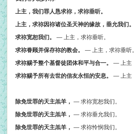
上主，我们罪人恳求祢，求祢垂听。
上主，求祢因祢诸位圣天神的缘故，垂允我们
求祢宽恕我们。
—
上主，求祢垂听。
求祢眷顾并保存祢的教会。
— 上主，求祢垂听
求祢赐予整个基督徒团体和平与合一。
— 上主
求祢赐予所有去世的信友永恒的安息。
— 上主
除免世罪的天主羔羊，
—
求祢宽恕我们。
除免世罪的天主羔羊，
— 求祢垂允我们。
除免世罪的天主羔羊，
— 求祢怜悯我们。