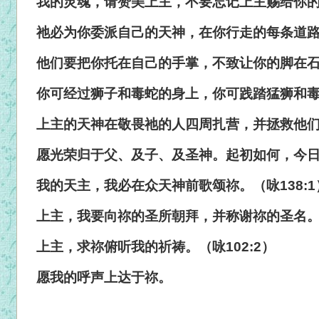
我的灵魂，请赞美上主，不要忘记上主赐给你的一
祂必为你委派自己的天神，在你行走的每条道路上
他们要把你托在自己的手掌，不致让你的脚在石头
你可经过狮子和毒蛇的身上，你可践踏猛狮和毒龙
上主的天神在敬畏祂的人四周扎营，并拯救他们。
愿光荣归于父、及子、及圣神。起初如何，今
我的天主，我必在众天神前歌颂祢。（咏138:1
上主，我要向祢的圣所朝拜，并称谢祢的圣名。（
上主，求祢俯听我的祈祷。（咏102:2）
愿我的呼声上达于祢。