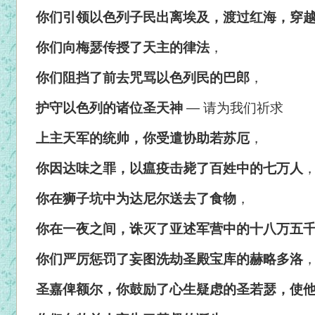
你们引领以色列子民出离埃及，渡过红海，穿
你们向梅瑟传授了天主的律法
，
你们阻挡了前去咒骂以色列民的巴郎
，
护守以色列的诸位圣天神
—
请为我们祈求
上主天军的统帅，你受遣协助若苏厄
，
你因达味之罪，以瘟疫击毙了百姓中的七万人
你在狮子坑中为达尼尔送去了食物
，
你在一夜之间，诛灭了亚述军营中的十八万五
你们严厉惩罚了妄图洗劫圣殿宝库的赫略多洛
圣嘉俾额尔，你鼓励了心生疑虑的圣若瑟，使