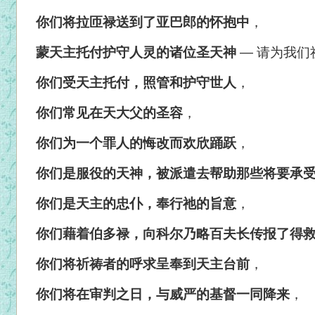
你们将拉匝禄送到了亚巴郎的怀抱中
，
蒙天主托付护守人灵的诸位圣天神
—
请为我们
你们受天主托付，照管和护守世人
，
你们常见在天大父的圣容
，
你们为一个罪人的悔改而欢欣踊跃
，
你们是服役的天神，被派遣去帮助那些将要承
你们是天主的忠仆，奉行祂的旨意
，
你们藉着伯多禄，向科尔乃略百夫长传报了得
你们将祈祷者的呼求呈奉到天主台前
，
你们将在审判之日，与威严的基督一同降来
，