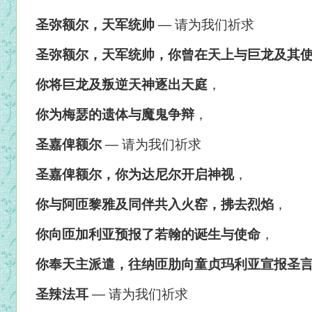
圣弥额尔，天军统帅
—
请为我们祈求
圣弥额尔，天军统帅，你曾在天上与巨龙及其
你将巨龙及叛逆天神逐出天庭
，
你为梅瑟的遗体与魔鬼争辩
，
圣嘉俾额尔
—
请为我们祈求
圣嘉俾额尔，你为达尼尔开启神视
，
你与阿匝黎雅及同伴共入火窑，拂去烈焰
，
你向匝加利亚预报了若翰的诞生与使命
，
你奉天主派遣，往纳匝肋向童贞玛利亚宣报圣
圣辣法耳
—
请为我们祈求