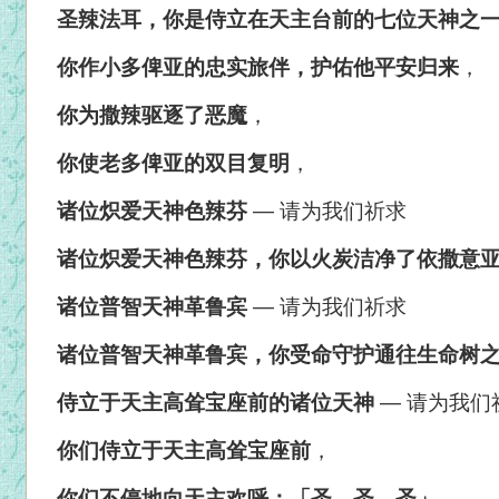
圣辣法耳，你是侍立在天主台前的七位天神之
你作小多俾亚的忠实旅伴，护佑他平安归来
，
你为撒辣驱逐了恶魔
，
你使老多俾亚的双目复明
，
诸位炽爱天神色辣芬
—
请为我们祈求
诸位炽爱天神色辣芬，你以火炭洁净了依撒意
诸位普智天神革鲁宾
—
请为我们祈求
诸位普智天神革鲁宾，你受命守护通往生命树
侍立于天主高耸宝座前的诸位天神
—
请为我们
你们侍立于天主高耸宝座前
，
你们不停地向天主欢呼：「圣、圣、圣」
，