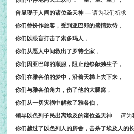
曾显现于人间的诸位圣天神
—
请为我们祈求
你们曾扮作旅客，受到亚巴郎的盛情款待
，
你们以眼盲打击了索多玛人
，
你们从恶人中间救出了罗特全家
，
你们因亚巴郎的顺服，阻止他祭献独生子
，
你们在雅各伯的梦中，沿着天梯上去下来
，
你们与雅各伯角力，伤了他的大腿窝
，
你们从一切灾祸中解救了雅各伯
，
领导以色列子民出离埃及的诸位圣天神
—
请为
你们越过了以色列人的房舍，击杀了埃及人的