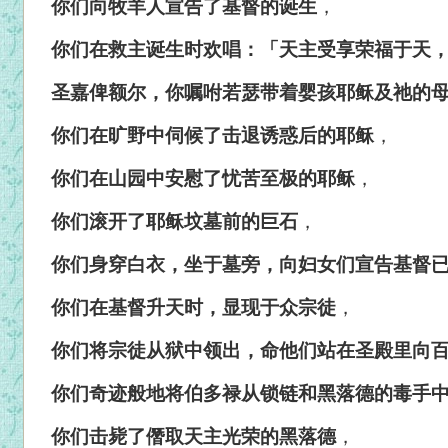
你们向牧羊人宣告了基督的诞生
，
你们在救主诞生时欢唱：「天主受享荣福于天
圣嘉俾额尔，你嘱咐若瑟带着婴孩耶稣及祂的
你们在旷野中伺候了击退诱惑后的耶稣
，
你们在山园中安慰了忧苦至极的耶稣
，
你们滚开了耶稣坟墓前的巨石
，
你们身穿白衣，坐于墓旁，向妇女们宣告基督
你们在基督升天时，显现于众宗徒
，
你们将宗徒从狱中领出，命他们站在圣殿里向
你们奇迹般地将伯多禄从锁链和黑落德的毒手
你们击毙了僭取天主光荣的黑落德
，