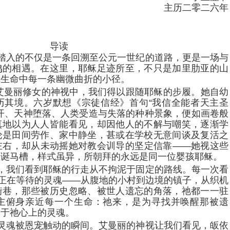
主历二零二六年
导读
踏入的不仅是一条回溯至公元一世纪的道路，更是一场与
鸣的相遇。在这里，耶稣足迹所至，不只是加里肋亚的山
我生命中每一条幽微曲折的小径。
·艾曼丽修女的神视中，我们得以跟随耶稣的步履。她自幼
历其境。六岁默想《宗徒信经》首句“我信全能者天主圣
开、天神堕落、人类受造与失落的种种景象，便如画卷般
真地以为人人皆能看见，却因他人的不解与嘲笑，逐渐学
论是田间劳作、家中静坐，甚或在学校无意间谈及复活之
左右，却从未动摇她对教会训导的坚定信靠——她视这些
圣诞马槽，样式虽异，所朝拜的永远是同一位婴孩耶稣。
，我们看到耶稣的行走从不拘泥于固定的路线。每一次看
个正在等待的灵魂——从腹地的小村到边境的镇子，从织机
街巷，那些被历史忽略、被世人遗忘的角落，祂都一一驻
主俯身亲近每一个生命：祂来，是为寻找并唤醒那被遗
刻于祂心上的灵魂。
灵魂被恩宠触动的瞬间。艾曼丽的神视让我们看见，皈依