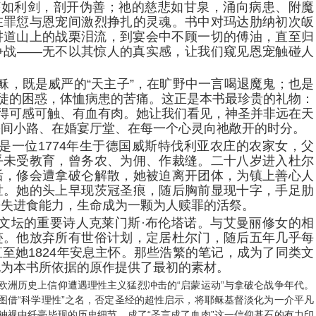
诲如利剑，剖开伪善；祂的慈悲如甘泉，涌向病患、附魔
在罪愆与恩宠间激烈挣扎的灵魂。书中对玛达肋纳初次皈
讲道山上的战栗泪流，到宴会中不顾一切的傅油，直至归
争战——无不以其惊人的真实感，让我们窥见恩宠触碰人
稣，既是威严的“天主子”，在旷野中一言喝退魔鬼；也是
门徒的困惑，体恤病患的苦痛。这正是本书最珍贵的礼物：
变得可感可触、有血有肉。她让我们看见，神圣并非远在天
乡间小路、在婚宴厅堂、在每一个心灵向祂敞开的时分。
是一位1774年生于德国威斯特伐利亚农庄的农家女，父
乎未受教育，曾务农、为佣、作裁缝。二十八岁进入杜尔
后，修会遭拿破仑解散，她被迫离开团体，为镇上善心人
世。她的头上早现茨冠圣痕，随后胸前显现十字，手足肋
丧失进食能力，生命成为一颗为人赎罪的活祭。
文坛的重要诗人克莱门斯·布伦塔诺。与艾曼丽修女的相
迹。他放弃所有世俗计划，定居杜尔门，随后五年几乎每
至她1824年安息主怀。那些浩繁的笔记，成为了同类文
也为本书所依据的原作提供了最初的素材。
欧洲历史上信仰遭遇理性主义猛烈冲击的“启蒙运动”与拿破仑战争年代。
图借“科学理性”之名，否定圣经的超性启示，将耶稣基督淡化为一介平凡
神视中纤毫毕现的历史细节，成了“圣言成了血肉”这一信仰基石的有力印