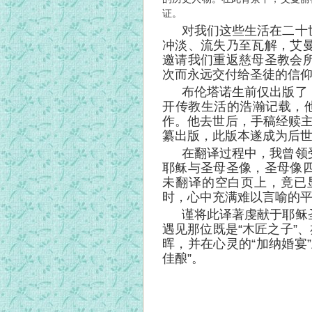
证。
对我们这些生活在二十
冲淡、流失乃至瓦解，艾
邀请我们重返慈母圣教会
次而永远交付给圣徒的信仰
布伦塔诺生前仅出版了
开传教生活的浩瀚记载，他
作。他去世后，手稿经赎主会
纂出版，此版本遂成为后
在翻译过程中，我曾领
耶稣与圣母圣像，圣母像
未翻译的空白页上，竟已
时，心中充满难以言喻的
谨将此译著虔献于耶稣
遇见那位既是“木匠之子”
晖，并在心灵的“加纳婚宴
佳酿”。