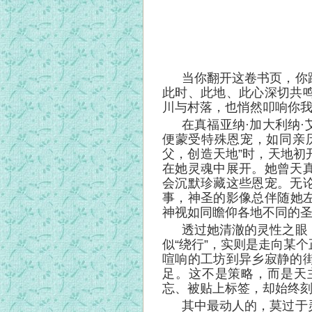
当你翻开这卷书页，你
此时、此地、此心深切共
川与村落，也悄然叩响你
在真福亚纳·加大利纳
便蒙受特殊恩宠，如同亲
父，创造天地”时，天地初
在她灵魂中展开。她曾天
会沉默珍藏这些恩宠。无
事，神圣的影像总伴随她
神视如同瞻仰各地不同的
透过她清澈的灵性之眼
似“绕行”，实则是走向某
喧响的工坊到异乡寂静的
足。这不是策略，而是天
忘、被贴上标签，却始终
其中最动人的，莫过于