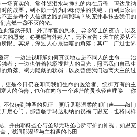
是一场真实的、常伴随泪水与挣扎的内在历程。玛达肋纳
道时的战栗，到不顾一切为耶稣傅油的决绝，再到归家后
这不正是每个人信德之路的写照吗？恩宠并非抹去我们的
我们点燃一盏不灭的光。
在此豁然开朗。外邦军官的恳求、异乡贤士的夜访，以及
夺去的恩宠，必要赐与外邦人”，无不宣告：天主的爱从不
份所限。其深，深过人心最幽暗的角落；其广，广过世界
邀请：一边注视耶稣如何真实地走进不同人的生命——治
孤独者；一边也借着祂凝视世人的目光，照亮我们自己生
对的角落、竭力隐藏的软弱，以及曾使我们远离天主的过
，更是今日仍在叩问我们生命的医治者、统御万有的主
塞人的伪善，也仍在向每一个迷茫的灵魂轻声呼唤：“你
，不仅读到神圣的见证，更听见那温柔的叩门声——敲门
意开启心门，那曾临于玛达肋纳的祝福与恩宠，也将同样
见、并由耶稣圣心与圣母无玷圣心所守护的神视，如恩宠
生命，滋润那渴望与主相遇的心田。