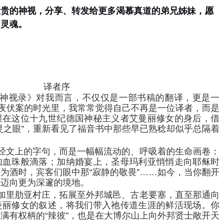
宝贵的神视，分享、转发给更多渴慕真道的弟兄姊妹，愿
多灵魂。
译者序
神视录》对我而言，不仅仅是一部书稿的翻译，更是一
深夜伏案的时光里，我常常觉得自己不再是一位译者，而是
跟在这位十九世纪德国神秘主义者艾曼丽修女的身后，借
灵之眼”，重新看见了福音书中那些早已熟稔却似乎总隔着
经文上的字句，而是一幅幅流动的、呼吸着的生命画卷：
如血珠般滴落；加纳婚宴上，圣母玛利亚悄悄走向耶稣时
为酒时，宾客们眼中那“寂静的敬畏”……如今，当你翻开
将迈向更为深邃的境地。
加里肋亚村庄，拓展至外邦城邑、古老要塞，直至那通向
曼丽修女的叙述，将我们带入祂传道生涯的鲜活现场。你
满有权柄的“辣彼”，也是在大博尔山上向外邦贤士敞开天