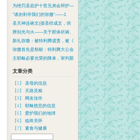
为绝罚圣庇护十世兄弟会辩护—
“请勿剥夺我们的弥撒”——1
圣天神连祷文(据圣经成文，供
辨别光与火——关于群体祈祷、
新礼弥撒：被特利腾谴责，被《
弥撒首先是祭献：特利腾大公会
主耶稣必要光荣的降来，审判那
文章分类
【1】
圣母的信息
【2】
天路灵粮
【3】
网友佳作
【4】
耶稣慈悲的信息
【5】
爱护我们的地球
【6】
临终关怀
【7】
素食与健康