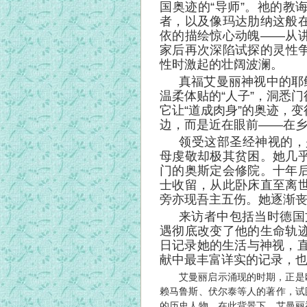
国奥迹的“导师”。祂的教
者，以及像玛达肋纳这般
依的描绘惊心动魄——从
家后再次深陷试探的灵性
性时激起的壮阔波澜。
真福艾曼丽神视中的耶
温柔体贴的“人子”，洞悉
它让“道成肉身”的奥迹，
边，而是近在眼前——在
领受这部圣经神视的，
母虔敬却极其贫困。她几
门的奥斯定会修院。十年
士收留，从此卧床直至离
旁亦现吾主五伤。她逐渐
来访者中包括当时德国
遇彻底改变了他的生命轨
日记录她的生活与神视，直
献中最丰富详实的记录，
艾曼丽启示涌现的时期，正是
赖马鲁斯、伏尔泰等人的著作，试
的历史人物。在此背景下，艾曼丽