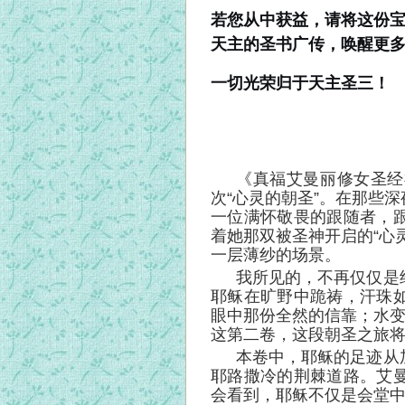
若您从中获益，请将这份
天主的圣书广传，唤醒更
一切光荣归于天主圣三！
《真福艾曼丽修女圣经
次“心灵的朝圣”。在那些
一位满怀敬畏的跟随者，
着她那双被圣神开启的“心
一层薄纱的场景。
我所见的，不再仅仅是
耶稣在旷野中跪祷，汗珠
眼中那份全然的信靠；水变
这第二卷，这段朝圣之旅
本卷中，耶稣的足迹从
耶路撒冷的荆棘道路。艾
会看到，耶稣不仅是会堂中