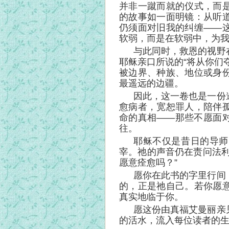
并非一蹴而就的仪式，而
的故事如一面明镜：从听
仍须面对旧我的纠缠——
软弱，而是在软弱中，为
与此同时，救恩的视野
耶稣亲口所说的“将从你们
被边界、种族、地位或身
最遥远的边疆。
因此，这一卷也是一份
愈病者，宽恕罪人，陪伴
命的真相——那些不愿面
往。
耶稣不仅是昔日的导师
宰。祂的声音仍在责问法利
愿意痊愈吗？”
愿你在此书的字里行间
的，正是祂自己。若你愿
真实地临于你。
愿这份由真福艾曼丽亲
的活水，流入每位读者的