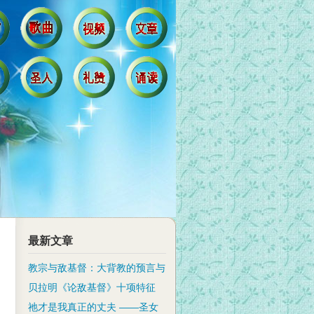
最新文章
教宗与敌基督：大背教的预言与
贝拉明《论敌基督》十项特征
祂才是我真正的丈夫 ——圣女