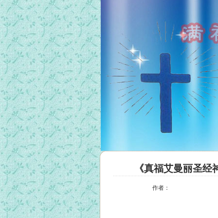
《真福艾曼丽圣经
作者：