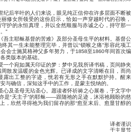
世纪后半叶的人们来说，眼见纯正信仰在许多层面不断被
曼丽修女所领受的这份启示，恰如一声穿越时代的召唤，
所守护的永恒真理，并以全然顺服与赤诚之心，持守那一
。”
《吾主耶稣基督的苦难》及部分圣母生平的材料。基督公
终其一生未能整理完毕，并曾以“锁喉之痛”形容此项工
会士施莫格神父多年努力，于1858至1860年间首次编
世各类版本的基础。
受一个宛如属天印证的梦：梦中见我所译书稿，页间静夹
四周散发温暖的金色光辉。已译成的文字清晰在目，而尚
显露出工整的字迹，恍若有无形之手在默默护持。醒来
平安与确信，深知这手中的工作，是蒙主悦纳的。
圣心及圣母无玷圣心。愿读者怀祈祷之心展卷，于文字中
、亦是“天主子”的耶稣——跟随祂的足迹，沐浴祂顾盼的慈
”上，欣然寻得祂为我们留存的那“愈至末后、愈显甘醇的
译者谨识
于主显节