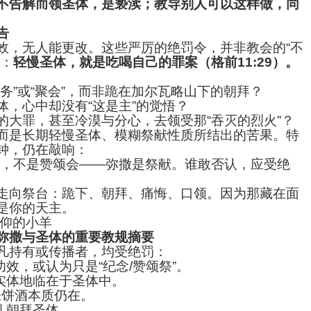
不告解而领圣体，是亵渎；教导别人可以这样做，同
告
效，无人能更改。这些严厉的绝罚令，并非教会的“不
知：
轻慢圣体，就是吃喝自己的罪案（格前11:29）。
务”或“聚会”，而非跪在加尔瓦略山下的朝拜？
体，心中却没有“这是主”的觉悟？
的大罪，甚至冷漠与分心，去领受那“吞灭的烈火”？
而是长期轻慢圣体、模糊祭献性质所结出的苦果。特
钟，仍在敲响：
念，不是赞颂会——弥撒是祭献。谁敢否认，应受绝
走向祭台：跪下、朝拜、痛悔、口领。因为那藏在面
是你的天主。
信仰的小羊
弥撒与圣体的重要教规摘要
凡持有或传播者，均受绝罚：
效，或认为只是“纪念/赞颂祭”。
实体地临在于圣体中。
张饼酒本质仍在。
礼朝拜圣体。