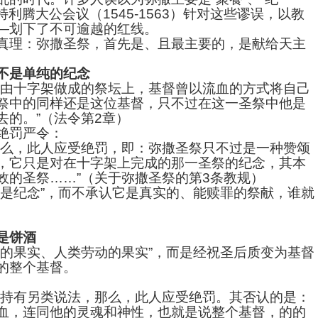
特利腾大公会议（1545-1563）针对这些谬误，以教
—划下了不可逾越的红线。
真理：弥撒圣祭，首先是、且最主要的，是献给天主
不是单纯的纪念
在由十字架做成的祭坛上，基督曾以流血的方式将自己
祭中的同样还是这位基督，只不过在这一圣祭中他是
去的。”（法令第2章）
绝罚严令：
那么，此人应受绝罚，即：弥撒圣祭只不过是一种赞颂
，它只是对在十字架上完成的那一圣祭的纪念，其本
效的圣祭……”（关于弥撒圣祭的第3条教规）
只是纪念”，而不承认它是真实的、能赎罪的祭献，谁就
是饼酒
地的果实、人类劳动的果实”，而是经祝圣后质变为基督
的整个基督。
并持有另类说法，那么，此人应受绝罚。其否认的是：
血，连同他的灵魂和神性，也就是说整个基督，的的