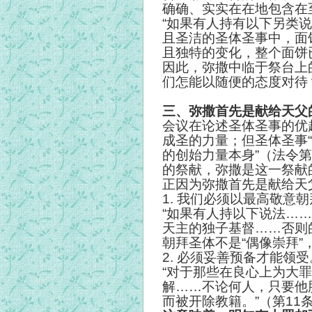
确确、实实在在地包含在
“如果有人持有以下另类
且圣洁的圣体圣事中，面
且独特的变化，整个面饼
因此，弥撒中临于祭台上
们怎能以随便的态度对待
三、弥撒首先是献给天父
会议在论述圣体圣事的优
成圣的力量；但圣体圣事
的创始力量本身”（法令
的祭献，弥撒是这一祭献
正因为弥撒首先是献给天
1.
我们必须以最高敬意朝
“如果有人持以下说法…
天主的独子基督……否则
朝拜圣体不是“偶像崇拜”
2.
必须妥善预备才能领受
“对于那些在良心上为大
解……不论何人，只要他
而被开除教籍。”（第11