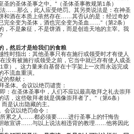
至圣的圣体圣事之中。”（圣体圣事教规第1条）
说法……那么，此人应受绝罚。其另类说法是：在神圣
饼和酒在本质上依然存在……其否认的是：经过奇妙
已完全变为圣体，酒也完全变为圣血……”（第2条）
的，不是象征，不是饼酒，而是创造天地的主宰。我
？
的，然后才是给我们的食粮
越性时指出：其他圣事只有在施行或领受时才有使人
“在没有被施行或领受之前，它当中就已存有使人成圣
第1章）。这力量来自基督在十字架上一次而永远完成
的不流血重演。
父的祭献：
拜圣体。会议以绝罚谴责：
…即：在圣体圣事中，人们不应以最高敬拜之礼去崇拜
的话，这些敬拜者就是偶像崇拜者了。”（第6条）
，而是认出隐藏的主。
。会议以绝罚命令：
罪所累之人……都必须要……进行圣事上的忏悔告
胆敢宣讲……与以上说法相违背的教理……他将因此
条）