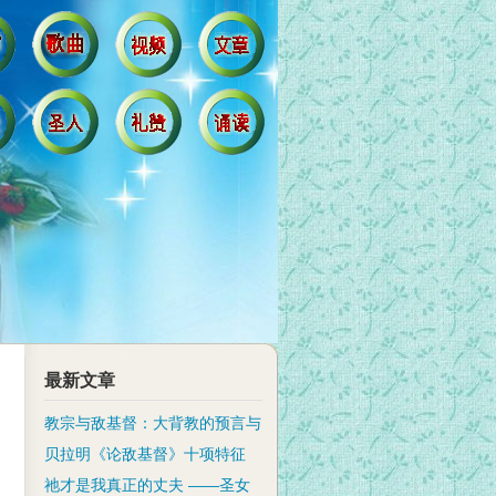
最新文章
教宗与敌基督：大背教的预言与
贝拉明《论敌基督》十项特征
祂才是我真正的丈夫 ——圣女