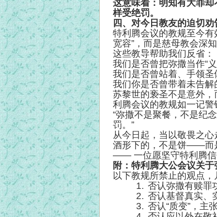
这意味着：明知有大罪却
样受绝罚。
四、对今日教友的迫切劝
特利腾会议的教规至今有
宽容”，而是慈母教会深
这些教导帮助我们反省：
我们是否曾把弥撒当作“义
我们是否曾站着、手领圣
我们你是否曾带着未告解
苏黎世的亵圣不是意外，
利腾会议的教规如一记警
“弥撒不是聚餐，不是纪
罚。”
从今日起，当以敬畏之心
酒形下的，不是饼——而
—— 一位愿坚守特利腾
附：特利腾大公会议关于
以下教规所禁止的观点，
1.
否认弥撒有赎罪功
2.
否认基督真实、
3.
否认“质变”，主
4.
否认应以外在敬