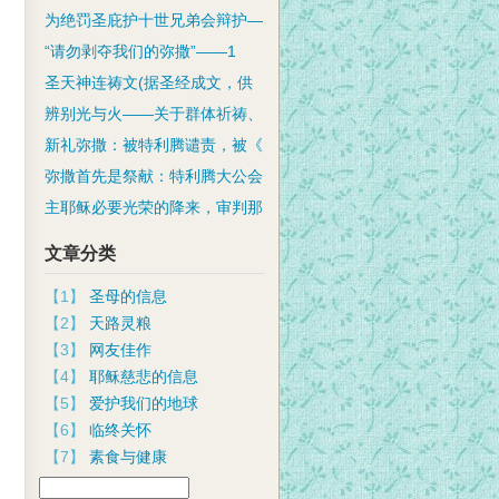
为绝罚圣庇护十世兄弟会辩护—
“请勿剥夺我们的弥撒”——1
圣天神连祷文(据圣经成文，供
辨别光与火——关于群体祈祷、
新礼弥撒：被特利腾谴责，被《
弥撒首先是祭献：特利腾大公会
主耶稣必要光荣的降来，审判那
文章分类
【1】
圣母的信息
【2】
天路灵粮
【3】
网友佳作
【4】
耶稣慈悲的信息
【5】
爱护我们的地球
【6】
临终关怀
【7】
素食与健康