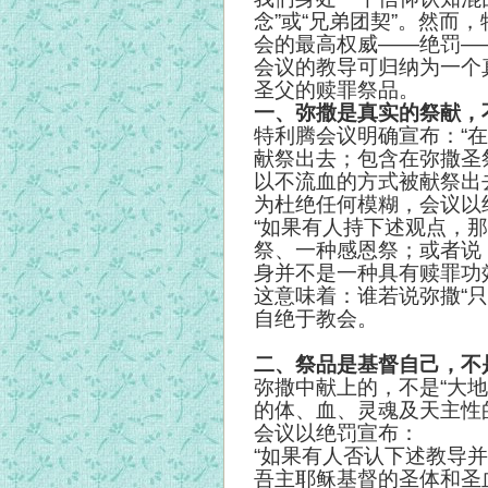
念”或“兄弟团契”。然而，
会的最高权威——绝罚—
会议的教导可归纳为一个
圣父的赎罪祭品。
一、弥撒是真实的祭献，
特利腾会议明确宣布：“
献祭出去；包含在弥撒圣
以不流血的方式被献祭出
为杜绝任何模糊，会议以
“如果有人持下述观点，
祭、一种感恩祭；或者说
身并不是一种具有赎罪功
这意味着：谁若说弥撒“
自绝于教会。
二、祭品是基督自己，不
弥撒中献上的，不是“大
的体、血、灵魂及天主性
会议以绝罚宣布：
“如果有人否认下述教导
吾主耶稣基督的圣体和圣