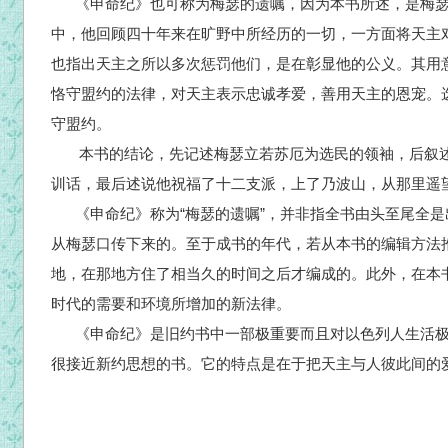
《申命纪》也可称为梅瑟的遗嘱，因为本书所述，是梅瑟
中，他回顾四十年来在旷野中所经历的一切，一方面将天主
也指出天主之所以多次惩罚他们，是在彰显他的公义。其用
恪守盟约的法律，对天主表示忠诚孝爱，善用天主的恩宠。
守盟约。
本书的结论，先记述梅瑟立若苏厄为选民的领袖，后叙述
训话，最后述说他祝福了十二支派，上了乃波山，从那里遥
《申命纪》称为“梅瑟的遗嘱”，并非指全书由头至尾全是
从梅瑟口传下来的。至于成书的年代，若从本书的编辑方法
地，在那地方住了相当久的时间之后才编成的。此外，在本
时代的需要和环境所增加的新法律。
《申命纪》是旧约书中一部极重要而且对以色列人生活极
很接近新约思想的书。它的特点是在于把天主与人彼此间的