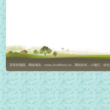
圣母玫瑰园，网站域名：www.AveMaria.cn，网站站长：小德兰，站长邮箱：da