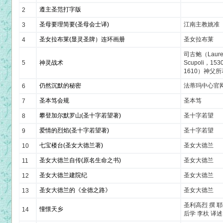
遵主圣范打字版
2
圣母要理简要(圣母会士译)
江南主教姚准
3
圣女拉布莱(显灵圣牌）连环画册
圣女拉布莱
4
司古鲍（Laure
5
神灵战术
Scupoli，153
1610）神父所
仍然沉默的秘密
法蒂玛中心官
6
圣本笃会规
圣本笃
7
攀登加尔默罗山(圣十字若望著)
圣十字若望
8
爱情的烈焰(圣十字若望著)
圣十字若望
9
七宝楼台(圣女大德兰著)
圣女大德兰
10
圣女大德兰自传(原名生命之书)
圣女大德兰
11
圣女大德兰建院纪
圣女大德兰
12
圣女大德兰的《全德之路》
圣女大德兰
13
圣利高烈 撰 
憧憬天乡
14
后学 李杕 译述