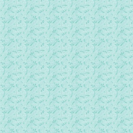
第0224首 虽是四面楚歌.mp3
第0225首 新年歌.mp3
第0226首 永远跟着异象.mp3
第0227首 今夜难眠.mp3
第0228首 听主声音.mp3
第0229首 落叶归根.mp3
第0230首 唱哈利路亚.mp3
第0231首 要把福音传.mp3
第0232首 我们携手走向明天.mp3
第0233首 走吧我们走吧.mp3
第0234首 曾经.mp3
第0235首 捷报频频传佳音.mp3
第0236首 靠主今天活得潇洒（清唱）.mp3