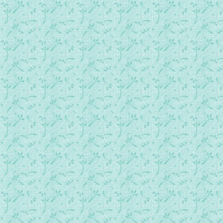
第0262首 神在做事.mp3
第0263首 路得女.mp3
第0264首 神已经立他.mp3
第0265首 主是我们的避难所.mp3
第0266首 我们要捷足先得.mp3
第0267首 主的身体为我们擘开.mp3
第0268首 中国的早晨五点钟.mp3
第0269首 牢房里的歌声.mp3
第0270首 一人不能完成大使命.mp3
第0271首 去加利利.mp3
第0272首 我们永远是一家人.mp3
第0273首 唯有耶稣基督的救恩.mp3
第0274首 与主结伴行.mp3