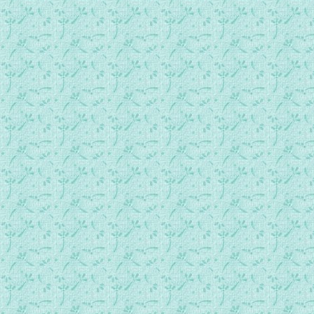
第0275首 博士寻求耶稣.mp3
第0276首 约旦河的水.mp3
第0277首 你为何要跟主走.mp3
第0278首 让你去到那边.mp3
第0279首 被囚归来.mp3
第0280首 上山下山.mp3
第0281首 一同跟主走天涯.mp3
第0282首 主，我们需要你.mp3
第0283首 参孙.mp3
第0284首 复兴的点燃.mp3
第0285首 主爱催人泪下.mp3
第0286首 永住神的殿.mp3
第0287首 唤醒中华.mp3