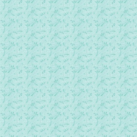
第0237首 宣教的心连起来.mp3
第0238首 不要问.mp3
第0239首 进入你的内室.mp3
第0240首 圣灵带着你我走.mp3
第0241首 主我心依靠你.mp3
第0242首 耶稣给你指出方向.mp3
第0243首 不要问我.mp3
第0244首 耶稣的名和荣耀的见证.mp3
第0245首 我祝愿神的仆人（平平安安）.mp3
第0246首 不要留恋.mp3
第0247首 我们是主精兵.mp3
第0248首 虽是隔着山.mp3
第0249首 摩西在旷野.mp3