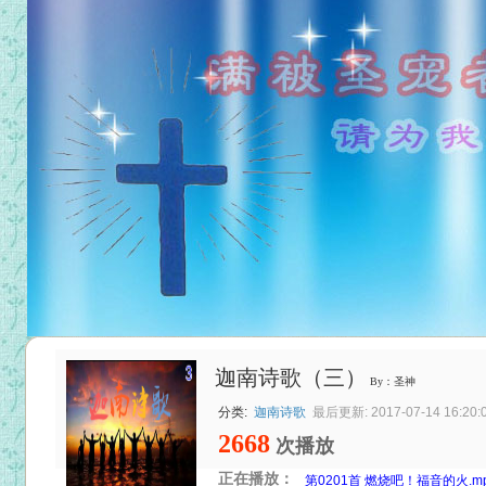
迦南诗歌（三）
By：圣神
分类:
迦南诗歌
最后更新: 2017-07-14 16:20:
2668
次播放
正在播放：
第0201首 燃烧吧！福音的火.m