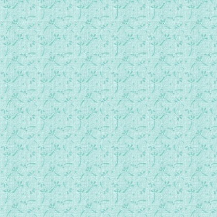
第0250首 再度聚首圣山.mp3
第0251首 当称谢进入他的门.mp3
第0252首 我祝福你走过的地方.mp3
第0253首 不是没有家.mp3
第0254首 主给我的太多，我给主的太少.mp3
第0255首 涛声依旧.mp3
第0256首 一起赞美主.mp3
第0257首 青春和昨天来不及回顾.mp3
第0258首 还要远行.mp3
第0259首 历史的长河送走昨天.mp3
第0260首 放下你旗帜.mp3
第0261首 往事悠悠.mp3