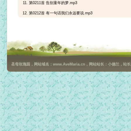
第0211首 告别童年的梦.mp3
第0212首 有一句话我们永远要说.mp3
第0213首 我心说爱你.mp3
第0214首 以后要小心不要再犯错.mp3
第0215首 总有一条路把我们相连.mp3
第0216首 主爱把我们紧相连.mp3
圣母玫瑰园，网站域名：www.AveMaria.cn，网站站长：小德兰，站长邮箱：da
第0217首 愿神的仆人都平平安安.mp3
第0218首 耶稣永爱我.mp3
第0219首 回首再回首.mp3
第0220首 你真理的话.mp3
第0221首 抖落你千山万水的风尘.mp3
第0222首 福音的战鼓.mp3
第0223首 我们要称颂耶和华.mp3