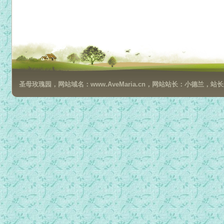
圣母玫瑰园，网站域名：www.AveMaria.cn，网站站长：小德兰，站长邮箱：da