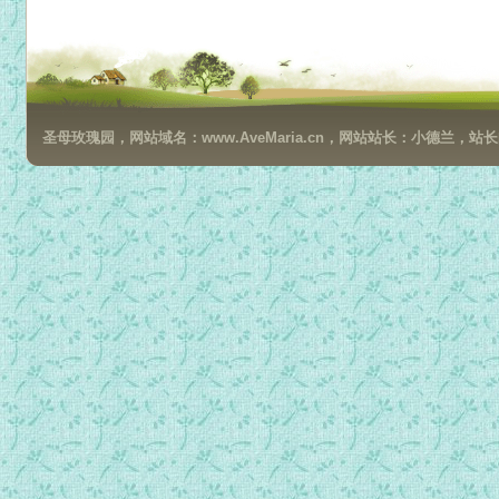
圣母玫瑰园，网站域名：www.AveMaria.cn，网站站长：小德兰，站长邮箱：da