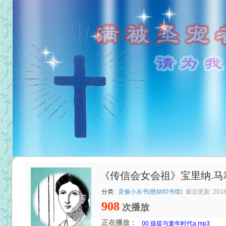
《传信会女会祖》宝里纳.马
分类:
灵修小丛书(慈幼印书馆)
最后更新: 2018-
908
次播放
正在播放：
00.孩提与童年时代a.mp3