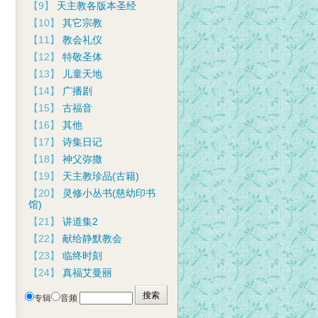
【9】
天主教各版本圣经
【10】
其它宗教
【11】
教会礼仪
【12】
特敬圣体
【13】
儿童天地
【14】
广播剧
【15】
古福音
【16】
其他
【17】
诗集日记
【18】
神父弥撒
【19】
天主教珍品(古籍)
【20】
灵修小丛书(慈幼印书
馆)
【21】
讲道集2
【22】
献给静默教会
【23】
临终时刻
【24】
真福艾曼丽
专辑
音频