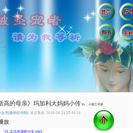
斯高的母亲》玛加利大妈妈小传
By：小德兰书屋
丛书(慈幼印书馆)
最后更新: 2018-04-21 15:49:18
播放
：
01.玉洁冰清的少女.mp3