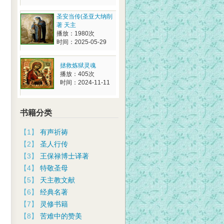
圣安当传(圣亚大纳削
著 天主
播放：1980次
时间：2025-05-29
拯救炼狱灵魂
播放：405次
时间：2024-11-11
书籍分类
【1】
有声祈祷
【2】
圣人行传
【3】
王保禄博士译著
【4】
特敬圣母
【5】
天主教文献
【6】
经典名著
【7】
灵修书籍
【8】
苦难中的赞美