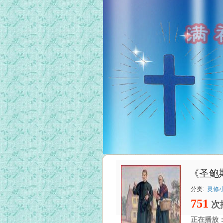
《圣鲍
分类:
灵修小
751
次
正在播放