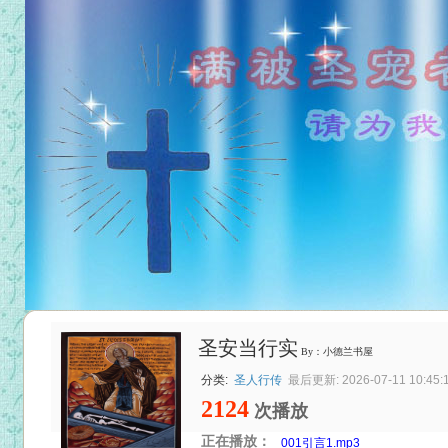
圣安当行实
By：小德兰书屋
分类:
圣人行传
最后更新: 2026-07-11 10:45:
2124
次播放
正在播放：
001引言1.mp3