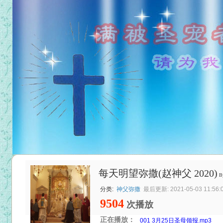
每天明望弥撒(赵神父 2020)
B
分类:
神父弥撒
最后更新: 2021-05-03 11:56:
9504
次播放
正在播放：
001 3月25日圣母领报.mp3