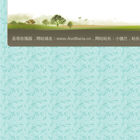
圣母玫瑰园，网站域名：www.AveMaria.cn，网站站长：小德兰，站长邮箱：da