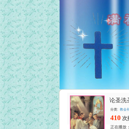
论圣洗圣
分类:
教会
410
次
正在播放