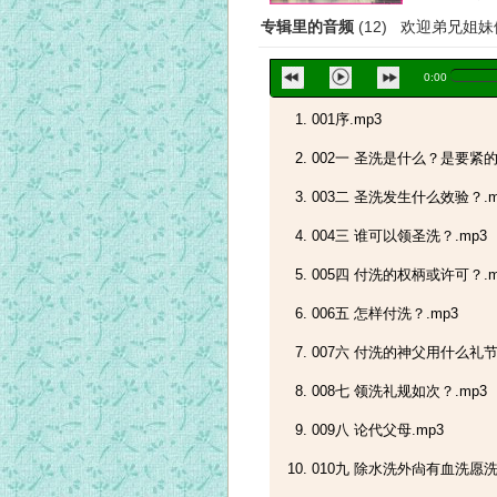
专辑里的音频
(12) 欢迎弟兄姐
0:00
001序.mp3
002一 圣洗是什么？是要紧的
003二 圣洗发生什么效验？.m
004三 谁可以领圣洗？.mp3
005四 付洗的权柄或许可？.m
006五 怎样付洗？.mp3
007六 付洗的神父用什么礼
008七 领洗礼规如次？.mp3
009八 论代父母.mp3
010九 除水洗外尙有血洗愿