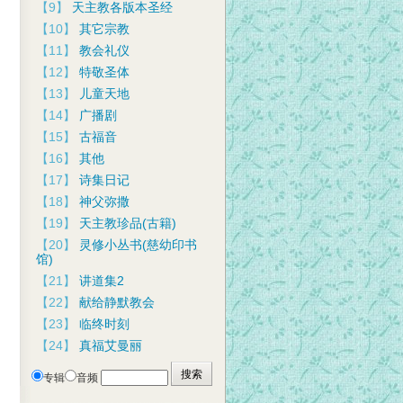
【9】
天主教各版本圣经
【10】
其它宗教
【11】
教会礼仪
【12】
特敬圣体
【13】
儿童天地
【14】
广播剧
【15】
古福音
【16】
其他
【17】
诗集日记
【18】
神父弥撒
【19】
天主教珍品(古籍)
【20】
灵修小丛书(慈幼印书
馆)
【21】
讲道集2
【22】
献给静默教会
【23】
临终时刻
【24】
真福艾曼丽
专辑
音频