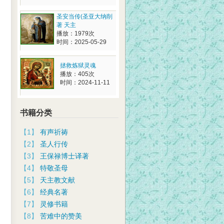
圣安当传(圣亚大纳削
著 天主
播放：1979次
时间：2025-05-29
拯救炼狱灵魂
播放：405次
时间：2024-11-11
书籍分类
【1】
有声祈祷
【2】
圣人行传
【3】
王保禄博士译著
【4】
特敬圣母
【5】
天主教文献
【6】
经典名著
【7】
灵修书籍
【8】
苦难中的赞美