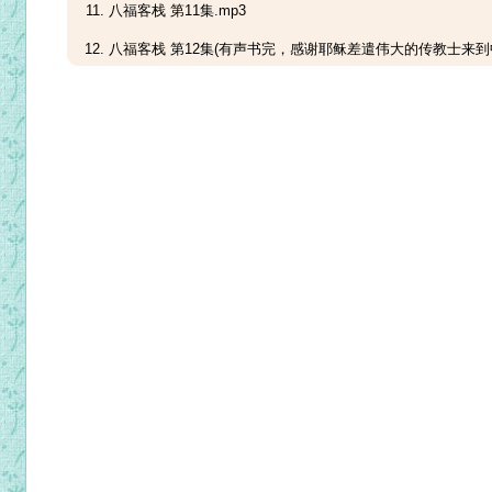
八福客栈 第11集.mp3
八福客栈 第12集(有声书完，感谢耶稣差遣伟大的传教士来到中