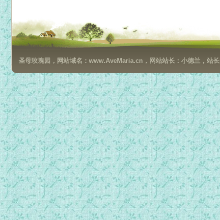
圣母玫瑰园，网站域名：www.AveMaria.cn，网站站长：小德兰，站长邮箱：da