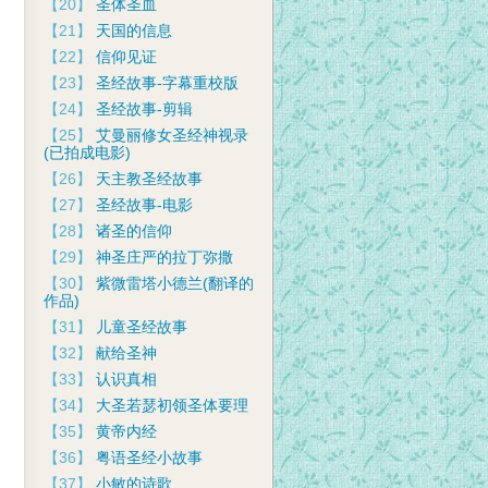
【20】
圣体圣血
【21】
天国的信息
【22】
信仰见证
【23】
圣经故事-字幕重校版
【24】
圣经故事-剪辑
【25】
艾曼丽修女圣经神视录
(已拍成电影)
【26】
天主教圣经故事
【27】
圣经故事-电影
【28】
诸圣的信仰
【29】
神圣庄严的拉丁弥撒
【30】
紫微雷塔小德兰(翻译的
作品)
【31】
儿童圣经故事
【32】
献给圣神
【33】
认识真相
【34】
大圣若瑟初领圣体要理
【35】
黄帝内经
【36】
粤语圣经小故事
【37】
小敏的诗歌