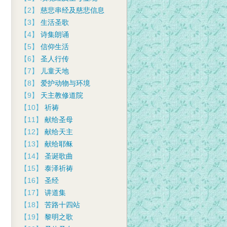
【2】
慈悲串经及慈悲信息
【3】
生活圣歌
【4】
诗集朗诵
【5】
信仰生活
【6】
圣人行传
【7】
儿童天地
【8】
爱护动物与环境
【9】
天主教修道院
【10】
祈祷
【11】
献给圣母
【12】
献给天主
【13】
献给耶稣
【14】
圣诞歌曲
【15】
泰泽祈祷
【16】
圣经
【17】
讲道集
【18】
苦路十四站
【19】
黎明之歌