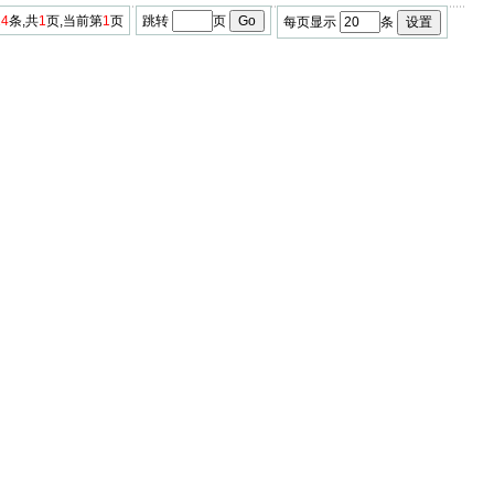
14
条,共
1
页,当前第
1
页
跳转
页
每页显示
条