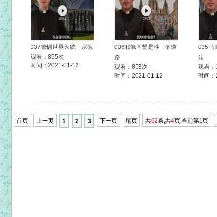
037警惕世界大统一宗教
036耶稣基督是唯一的道
035
观看：855次
路
端
时间：2021-01-12
观看：858次
观看：1
时间：2021-01-12
时间：20
首页
上一页
下一页
尾页
共
62
条,共
4
页,当前第
1
页
1
2
3