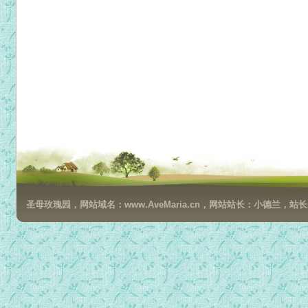
圣母玫瑰园，网站域名：www.AveMaria.cn，网站站长：小德兰，站长邮箱：da