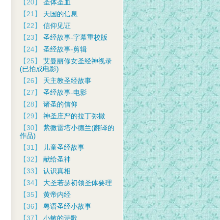
【20】
圣体圣血
【21】
天国的信息
【22】
信仰见证
【23】
圣经故事-字幕重校版
【24】
圣经故事-剪辑
【25】
艾曼丽修女圣经神视录
(已拍成电影)
【26】
天主教圣经故事
【27】
圣经故事-电影
【28】
诸圣的信仰
【29】
神圣庄严的拉丁弥撒
【30】
紫微雷塔小德兰(翻译的
作品)
【31】
儿童圣经故事
【32】
献给圣神
【33】
认识真相
【34】
大圣若瑟初领圣体要理
【35】
黄帝内经
【36】
粤语圣经小故事
【37】
小敏的诗歌