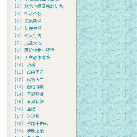
【2】
慈悲串经及慈悲信息
【3】
生活圣歌
【4】
诗集朗诵
【5】
信仰生活
【6】
圣人行传
【7】
儿童天地
【8】
爱护动物与环境
【9】
天主教修道院
【10】
祈祷
【11】
献给圣母
【12】
献给天主
【13】
献给耶稣
【14】
圣诞歌曲
【15】
泰泽祈祷
【16】
圣经
【17】
讲道集
【18】
苦路十四站
【19】
黎明之歌