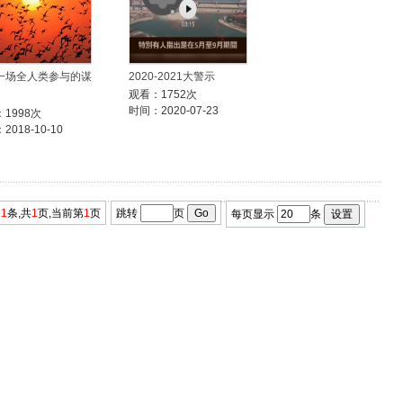
5.一场全人类参与的谋
2020-2021大警示
观看：1752次
时间：2020-07-23
1998次
2018-10-10
11
条,共
1
页,当前第
1
页
跳转
页
每页显示
条